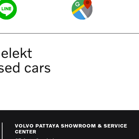
VOLVO PATTAYA SHOWROOM & SERVICE
CENTER