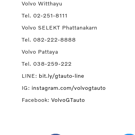
Volvo Witthayu
Tel. 02-251-8111
Volvo SELEKT Phattanakarn
Tel. 082-222-8888
Volvo Pattaya
Tel. 038-259-222
LINE:
bit.ly/gtauto-line
IG:
instagram.com/volvogtauto
Facebook:
VolvoGTauto